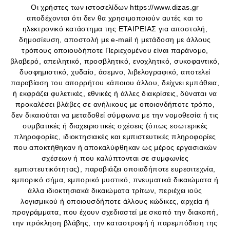
Οι χρήστες των ιστοσελίδων https://www.dizas.gr
αποδέχονται ότι δεν θα χρησιμοποιούν αυτές και το
ηλεκτρονικό κατάστημα της ΕΤΑΙΡΕΙΑΣ για αποστολή,
δημοσίευση, αποστολή με e-mail ή μετάδοση με άλλους
τρόπους οποιουδήποτε Περιεχομένου είναι παράνομο,
βλαβερό, απειλητικό, προσβλητικό, ενοχλητικό, συκοφαντικό,
δυσφημιστικό, χυδαίο, άσεμνο, λιβελογραφικό, αποτελεί
παραβίαση του απορρήτου κάποιου άλλου, δείχνει εμπάθεια,
ή εκφράζει φυλετικές, εθνικές ή άλλες διακρίσεις, δύναται να
προκαλέσει βλάβες σε ανήλικους με οποιονδήποτε τρόπο,
δεν δικαιούται να μεταδοθεί σύμφωνα με την νομοθεσία ή τις
συμβατικές ή διαχειριστικές σχέσεις (όπως εσωτερικές
πληροφορίες, ιδιοκτησιακές και εμπιστευτικές πληροφορίες
που αποκτήθηκαν ή αποκαλύφθηκαν ως μέρος εργασιακών
σχέσεων ή που καλύπτονται σε συμφωνίες
εμπιστευτικότητας), παραβιάζει οποιαδήποτε ευρεσιτεχνία,
εμπορικό σήμα, εμπορικό μυστικό, πνευματικά δικαιώματα ή
άλλα ιδιοκτησιακά δικαιώματα τρίτων, περιέχει ιούς
λογισμικού ή οποιουσδήποτε άλλους κώδικες, αρχεία ή
προγράμματα, που έχουν σχεδιαστεί με σκοπό την διακοπή,
την πρόκληση βλάβης, την καταστροφή ή παρεμπόδιση της