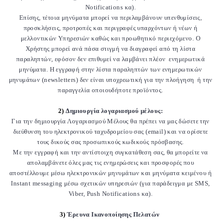
Notifications κα).
Επίσης, τέτοια μηνύματα μπορεί να περιλαμβάνουν υπενθυμίσεις,
προσκλήσεις, προτροπές και περιγραφές υπαρχόντων ή νέων ή
μελλοντικών Υπηρεσιών καθώς και προωθητικό περιεχόμενο. Ο
Χρήστης μπορεί ανά πάσα στιγμή να διαγραφεί από τη λίστα
παραληπτών, εφόσον δεν επιθυμεί να λαμβάνει πλέον ενημερωτικά
μηνύματα. H εγγραφή στην λίστα παραληπτών των ενημερωτικών
μηνυμάτων (newsletters) δεν είναι υποχρεωτική για την πλοήγηση ή την
παραγγελία οποιουδήποτε προϊόντος.
2)
Δημιουργία λογαριασμού μέλους:
Για την δημιουργία Λογαριασμού Μέλους θα πρέπει να μας δώσετε την
διεύθυνση του ηλεκτρονικού ταχυδρομείου σας (email) και να ορίσετε
τους δικούς σας προσωπικούς κωδικούς πρόσβασης.
Με την εγγραφή και την αντίστοιχη συγκατάθεση σας, θα μπορείτε να
απολαμβάνετε όλες μας τις ενημερώσεις και προσφορές που
αποστέλλουμε μέσω ηλεκτρονικών μηνυμάτων και μηνύματα κειμένου ή
Instant messaging μέσω σχετικών υπηρεσιών (για παράδειγμα με SMS,
Viber, Push Notifications κα).
3)
Έρευνα Ικανοποίησης Πελατών