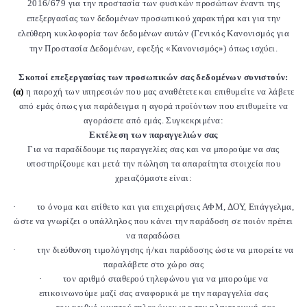
2016/679 για την προστασία των φυσικών προσώπων έναντι της
επεξεργασίας των δεδομένων προσωπικού χαρακτήρα και για την
ελεύθερη κυκλοφορία των δεδομένων αυτών (Γενικός Κανονισμός για
την Προστασία Δεδομένων, εφεξής «Κανονισμός») όπως ισχύει.
Σκοποί επεξεργασίας των προσωπικών σας δεδομένων συνιστούν:
(α)
η παροχή των υπηρεσιών που μας αναθέτετε και επιθυμείτε να λάβετε
από εμάς όπως για παράδειγμα η αγορά προϊόντων που επιθυμείτε να
αγοράσετε από εμάς. Συγκεκριμένα:
Εκτέλεση των παραγγελιών σας
Για να παραδίδουμε τις παραγγελίες σας και να μπορούμε να σας
υποστηρίζουμε και μετά την πώληση τα απαραίτητα στοιχεία που
χρειαζόμαστε είναι:
·
το όνομα και επίθετο και για επιχειρήσεις ΑΦΜ, ΔΟΥ, Επάγγελμα,
ώστε να γνωρίζει ο υπάλληλος που κάνει την παράδοση σε ποιόν πρέπει
να παραδώσει
·
την διεύθυνση τιμολόγησης ή/και παράδοσης ώστε να μπορείτε να
παραλάβετε στο χώρο σας
·
τον αριθμό σταθερού τηλεφώνου για να μπορούμε να
επικοινωνούμε μαζί σας αναφορικά με την παραγγελία σας