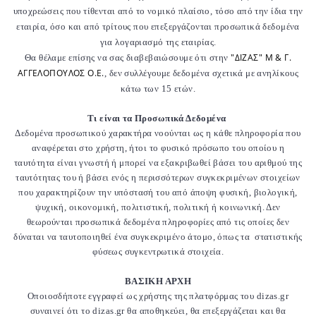
υποχρεώσεις που τίθενται από το νομικό πλαίσιο, τόσο από την ίδια την
εταιρία, όσο και από τρίτους που επεξεργάζονται προσωπικά δεδομένα
για λογαριασμό της εταιρίας.
"ΔΙΖΑΣ" Μ & Γ.
Θα θέλαμε επίσης να σας διαβεβαιώσουμε ότι στην
ΑΓΓΕΛΟΠΟΥΛΟΣ Ο.Ε.
, δεν συλλέγουμε δεδομένα σχετικά με ανηλίκους
κάτω των 15 ετών.
Τι είναι τα Προσωπικά Δεδομένα
Δεδομένα προσωπικού χαρακτήρα νοούνται ως η κάθε πληροφορία που
αναφέρεται στο χρήστη, ήτοι το φυσικό πρόσωπο του οποίου η
ταυτότητα είναι γνωστή ή μπορεί να εξακριβωθεί βάσει του αριθμού της
ταυτότητας του ή βάσει ενός η περισσότερων συγκεκριμένων στοιχείων
που χαρακτηρίζουν την υπόστασή του από άποψη φυσική, βιολογική,
ψυχική, οικονομική, πολιτιστική, πολιτική ή κοινωνική. Δεν
θεωρούνται προσωπικά δεδομένα πληροφορίες από τις οποίες δεν
δύναται να ταυτοποιηθεί ένα συγκεκριμένο άτομο, όπως τα στατιστικής
φύσεως συγκεντρωτικά στοιχεία.
ΒΑΣΙΚΗ ΑΡΧΗ
Οποιοσδήποτε εγγραφεί ως χρήστης της πλατφόρμας του dizas.gr
συναινεί ότι το dizas.gr θα αποθηκεύει, θα επεξεργάζεται και θα