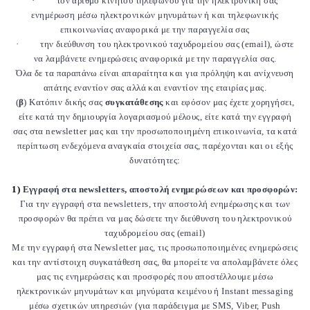
·
τον αριθμό κινητού τηλεφώνου για την ηλεκτρονική σας
ενημέρωση μέσω ηλεκτρονικών μηνυμάτων ή και τηλεφωνικής
επικοινωνίας αναφορικά με την παραγγελία σας
·
την διεύθυνση του ηλεκτρονικού ταχυδρομείου σας (email), ώστε
να λαμβάνετε ενημερώσεις αναφορικά με την παραγγελία σας.
Όλα δε τα παραπάνω είναι απαραίτητα και για πρόληψη και ανίχνευση
απάτης εναντίον σας αλλά και εναντίον της εταιρίας μας.
(
β
) Κατόπιν δικής σας
συγκατάθεσης
και εφόσον μας έχετε χορηγήσει,
είτε κατά την δημιουργία λογαριασμού μέλους, είτε κατά την εγγραφή
σας στα newsletter μας και την προσωποποιημένη επικοινωνία, τα κατά
περίπτωση ενδεχόμενα αναγκαία στοιχεία σας, παρέχονται και οι εξής
δυνατότητες:
1)
Εγγραφή στα newsletters, αποστολή ενημερώσεων και προσφορών:
Για την εγγραφή στα newsletters, την αποστολή ενημέρωσης και των
προσφορών θα πρέπει να μας δώσετε την διεύθυνση του ηλεκτρονικού
ταχυδρομείου σας (email)
Με την εγγραφή στα Newsletter μας, τις προσωποποιημένες ενημερώσεις
και την αντίστοιχη συγκατάθεση σας, θα μπορείτε να απολαμβάνετε όλες
μας τις ενημερώσεις και προσφορές που αποστέλλουμε μέσω
ηλεκτρονικών μηνυμάτων και μηνύματα κειμένου ή Instant messaging
μέσω σχετικών υπηρεσιών (για παράδειγμα με SMS, Viber, Push