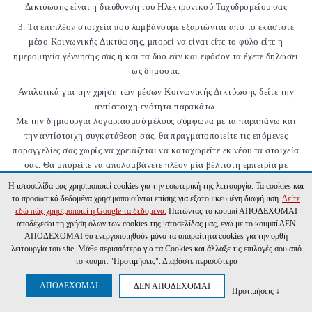
Δικτύωσης είναι η διεύθυνση του Ηλεκτρονικού Ταχυδρομείου σας
3. Τα επιπλέον στοιχεία που λαμβάνουμε εξαρτώνται από το εκάστοτε
μέσο Κοινωνικής Δικτύωσης, μπορεί να είναι είτε το φύλο είτε η
ημερομηνία γέννησης σας ή και τα δύο εάν και εφόσον τα έχετε δηλώσει
ως δημόσια.
Αναλυτικά για την χρήση των μέσων Κοινωνικής Δικτύωσης δείτε την
αντίστοιχη ενότητα παρακάτω.
Με την δημιουργία λογαριασμού μέλους σύμφωνα με τα παραπάνω και
την αντίστοιχη συγκατάθεση σας, θα πραγματοποιείτε τις επόμενες
παραγγελίες σας χωρίς να χρειάζεται να καταχωρείτε εκ νέου τα στοιχεία
σας. Θα μπορείτε να απολαμβάνετε πλέον μία βέλτιστη εμπειρία με
πρόσβαση στα στοιχεία του
Η ιστοσελίδα μας χρησιμοποιεί cookies για την εσωτερική της λειτουργία. Τα cookies και
τα προσωπικά δεδομένα χρησιμοποιούνται επίσης για εξατομικευμένη διαφήμιση.
Δείτε
εδώ πώς χρησιμοποιεί η Google τα δεδομένα.
Πατώντας το κουμπί ΑΠΟΔΕΧΟΜΑΙ
αποδέχεσαι τη χρήση όλων των cookies της ιστοσελίδας μας, ενώ με το κουμπί ΔΕΝ
ΑΠΟΔΕΧΟΜΑΙ θα ενεργοποιηθούν μόνο τα απαραίτητα cookies για την ορθή
ΕΓΓΡΑΦΗ ΣΤΟ ΕΝΗΜΕΡΩΤΙΚΟ ΔΕΛΤΙΟ
λειτουργία του site. Μάθε περισσότερα για τα Cookies και άλλαξε τις επιλογές σου από
το κουμπί "Προτιμήσεις".
Διαβάστε περισσότερα
ΕΓΓΡΑΦΗ
ΑΠΟΔΕΧΟΜΑΙ
ΔΕΝ ΑΠΟΔΕΧΟΜΑΙ
Προτιμήσεις ↓