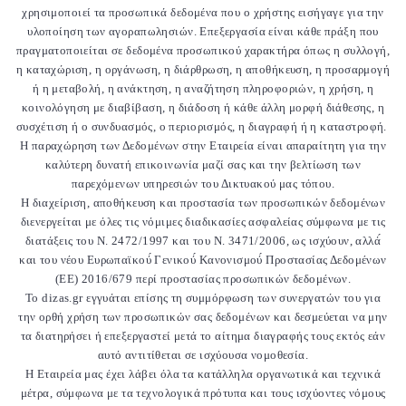
χρησιμοποιεί τα προσωπικά δεδομένα που ο χρήστης εισήγαγε για την
υλοποίηση των αγοραπωλησιών. Επεξεργασία είναι κάθε πράξη που
πραγματοποιείται σε δεδομένα προσωπικού χαρακτήρα όπως η συλλογή,
η καταχώριση, η οργάνωση, η διάρθρωση, η αποθήκευση, η προσαρμογή
ή η μεταβολή, η ανάκτηση, η αναζήτηση πληροφοριών, η χρήση, η
κοινολόγηση με διαβίβαση, η διάδοση ή κάθε άλλη μορφή διάθεσης, η
συσχέτιση ή ο συνδυασμός, ο περιορισμός, η διαγραφή ή η καταστροφή.
Η παραχώρηση των Δεδομένων στην Εταιρεία είναι απαραίτητη για την
καλύτερη δυνατή επικοινωνία μαζί σας και την βελτίωση των
παρεχόμενων υπηρεσιών του Δικτυακού μας τόπου.
Η διαχείριση, αποθήκευση και προστασία των προσωπικών δεδομένων
διενεργείται με όλες τις νόμιμες διαδικασίες ασφαλείας σύμφωνα με τις
διατάξεις του Ν. 2472/1997 και του Ν. 3471/2006, ως ισχύουν, αλλά́
και του νέου Ευρωπαϊκού́ Γενικού́ Κανονισμού́ Προστασίας Δεδομένων
(ΕΕ) 2016/679 περί προστασίας προσωπικών δεδομένων.
Το dizas.gr εγγυάται επίσης τη συμμόρφωση των συνεργατών του για
την ορθή χρήση των προσωπικών σας δεδομένων και δεσμεύεται να μην
τα διατηρήσει ή επεξεργαστεί μετά το αίτημα διαγραφής τους εκτός εάν
αυτό αντιτίθεται σε ισχύουσα νομοθεσία.
Η Εταιρεία μας έχει λάβει όλα τα κατάλληλα οργανωτικά και τεχνικά
μέτρα, σύμφωνα με τα τεχνολογικά πρότυπα και τους ισχύοντες νόμους