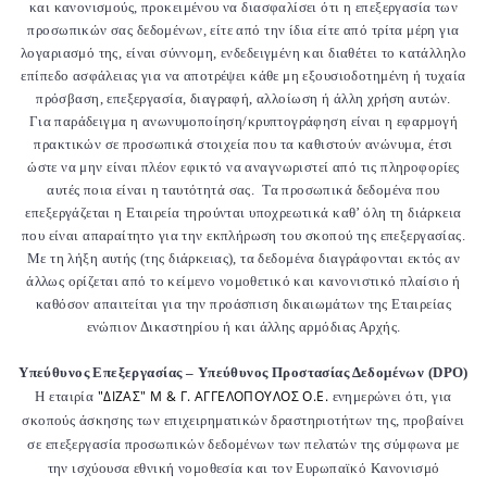
και κανονισμούς, προκειμένου να διασφαλίσει ότι η επεξεργασία των
προσωπικών σας δεδομένων, είτε από την ίδια είτε από τρίτα μέρη για
λογαριασμό της, είναι σύννομη, ενδεδειγμένη και διαθέτει το κατάλληλο
επίπεδο ασφάλειας για να αποτρέψει κάθε μη εξουσιοδοτημένη ή τυχαία
πρόσβαση, επεξεργασία, διαγραφή, αλλοίωση ή άλλη χρήση αυτών.
Για παράδειγμα η ανωνυμοποίηση/κρυπτογράφηση είναι η εφαρμογή
πρακτικών σε προσωπικά στοιχεία που τα καθιστούν ανώνυμα, έτσι
ώστε να μην είναι πλέον εφικτό να αναγνωριστεί από τις πληροφορίες
αυτές ποια είναι η ταυτότητά σας.
Τα προσωπικά δεδομένα που
επεξεργάζεται η Εταιρεία τηρούνται υποχρεωτικά καθ’ όλη τη διάρκεια
που είναι απαραίτητο για την εκπλήρωση του σκοπού της επεξεργασίας.
Με τη λήξη αυτής (της διάρκειας), τα δεδομένα διαγράφονται εκτός αν
άλλως ορίζεται από το κείμενο νομοθετικό και κανονιστικό πλαίσιο ή
καθόσον απαιτείται για την προάσπιση δικαιωμάτων της Εταιρείας
ενώπιον Δικαστηρίου ή και άλλης αρμόδιας Αρχής.
Υπεύθυνος Επεξεργασίας – Υπεύθυνος Προστασίας Δεδομένων (DPO)
"ΔΙΖΑΣ" Μ & Γ. ΑΓΓΕΛΟΠΟΥΛΟΣ Ο.Ε.
Η εταιρία
ενημερώνει ότι, για
σκοπούς άσκησης των επιχειρηματικών δραστηριοτήτων της, προβαίνει
σε επεξεργασία προσωπικών δεδομένων των πελατών της σύμφωνα με
την ισχύουσα εθνική νομοθεσία και τον Ευρωπαϊκό Κανονισμό