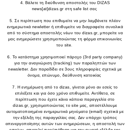
4. Βάλετε τη διεύθυνση αποστολής του DIZAS
news[at]dizas.gr στη safe list σας
5. Σε περίπτωση που επιθυμείτε να μην λαμβάνετε πλέον
ενημερωτικά newletter ή επιθυμείτε να διαγραφείτε συνολικά
από το σύστημα αποστολής νέων του dizas.gr, μπορείτε να
μας ενημερώσετε χρησιμοποιώντας τη φόρμα επικοινωνίας
του site.
6. Το κατάστημα χρησιμοποιεί πάροχο (3rd party company)
για την αναγνώριση (tracking) των παραληπτών των
newsletter. Δεν παραδίδει σε 3ους πληροφορίες σχετικά με
όνομα, επώνυμο, διεύθυνση κατοικίας
7. Η ενημέρωση από το dizas, γίνεται μόνο αν εσείς το
επιλέξετε και για όσο χρόνο επιθυμείτε. Αντίθετα, σε
περίπτωση που έχετε κάνει κάποια παραγγελία στο
dizas.gr, χρησιμοποιώντας το site μας, αποστέλλουμε
αυτοματοποιημένα ενημερωτικά μηνύματα (email) σχετικά με
την εξέλιξη της παραγγελίας σας. Δεν υπάρχει τρόπος
απενεργοποίησης αυτών των ενημερώσεων, η αποστολή των
οποίων, αποτελεί προϋπόθεση για την σωστή εξέλιξη της